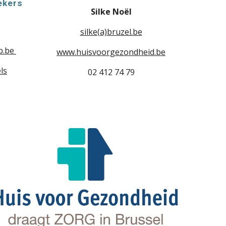
ekers
Silke Noël
silke(a)bruzel.be
b.be
www.huisvoorgezondheid.be
ls
02 412 74 79