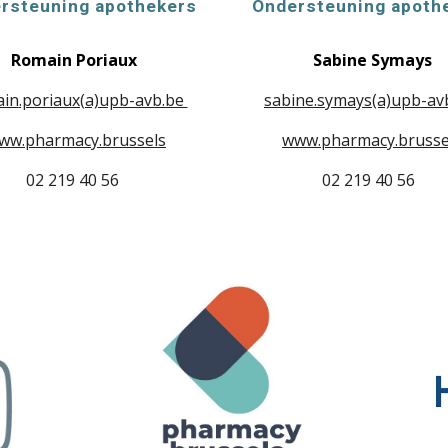
rsteuning apothekers
Ondersteuning apoth
Romain Poriaux
Sabine Symays
ain
.poriaux(a)upb-avb.be
sabine
.
symays
(a)upb-av
ww.pharmacy.brussels
www.pharmacy.brusse
02 219 40 56
02 219 40 56