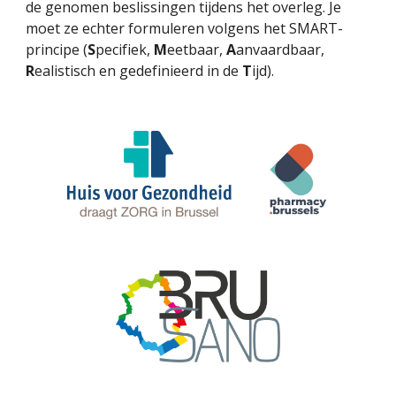
de genomen beslissingen tijdens het overleg. Je
moet ze echter formuleren volgens het SMART-
principe (
S
pecifiek,
M
eetbaar,
A
anvaardbaar,
R
ealistisch en gedefinieerd in de
T
ijd).